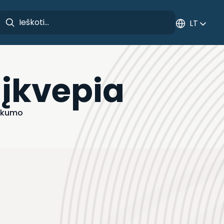
LT
 įkvepia
iškumo