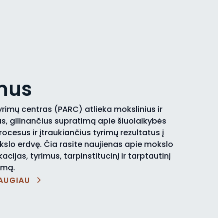
mus
imų centras (PARC) atlieka mokslinius ir
s, gilinančius supratimą apie šiuolaikybės
cesus ir įtraukiančius tyrimų rezultatus į
slo erdvę. Čia rasite naujienas apie mokslo
kacijas, tyrimus, tarpinstitucinį ir tarptautinį
imą.
AUGIAU