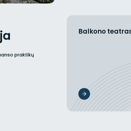
Balkono teatra
ja
rmanso praktikų