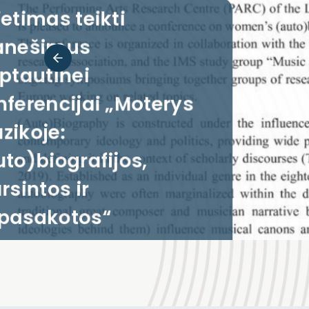
Kvietimas teikt
straipsnius: „L
muzikologija“
specialusis 28-
numeris