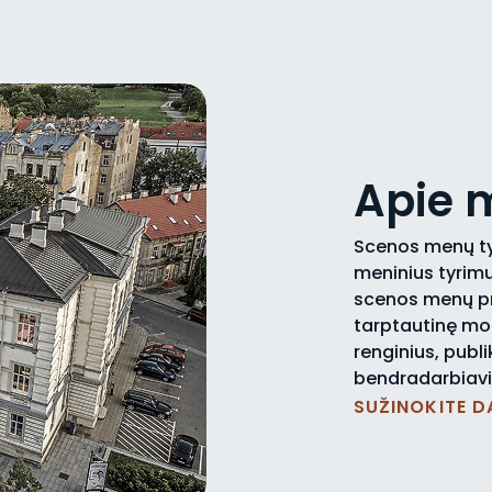
Apie 
Scenos menų tyr
meninius tyrimu
scenos menų pro
tarptautinę mok
renginius, publi
bendradarbiav
SUŽINOKITE D