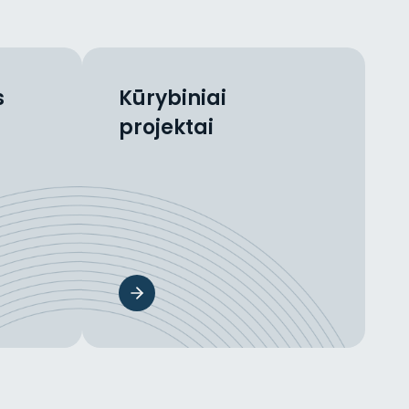
s
Kūrybiniai
projektai