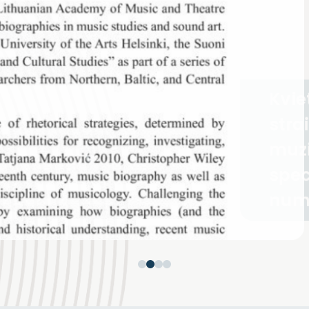
i
ietuvos
asis