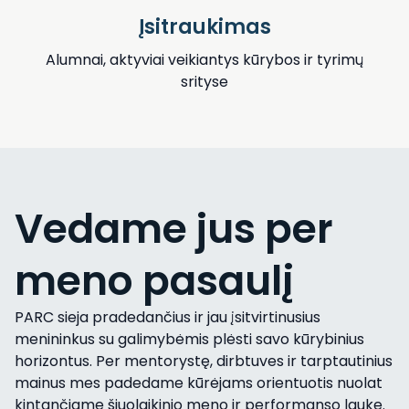
Įsitraukimas
Alumnai, aktyviai veikiantys kūrybos ir tyrimų
srityse
Vedame jus per
meno pasaulį
PARC sieja pradedančius ir jau įsitvirtinusius
menininkus su galimybėmis plėsti savo kūrybinius
horizontus. Per mentorystę, dirbtuves ir tarptautinius
mainus mes padedame kūrėjams orientuotis nuolat
kintančiame šiuolaikinio meno ir performanso lauke.