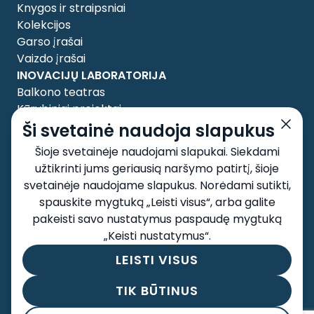
Knygos ir straipsniai
Kolekcijos
Garso įrašai
Vaizdo įrašai
INOVACIJŲ LABORATORIJA
Balkono teatras
Kūrybiniai projektai
APIE MUS
Ši svetainė naudoja slapukus
Tyrėjai
Šioje svetainėje naudojami slapukai. Siekdami
Taryba
užtikrinti jums geriausią naršymo patirtį, šioje
Kontaktai
svetainėje naudojame slapukus. Norėdami sutikti,
SOCIALINIAI TINKLAI
spauskite mygtuką „Leisti visus“, arba galite
pakeisti savo nustatymus paspaudę mygtuką
„Keisti nustatymus“.
LEISTI VISUS
Taisyklės ir sąlygos
Privatumo politika
TIK BŪTINUS
Autorių teisės 2026 © Excellence Project. Visos
teisės saugomos.