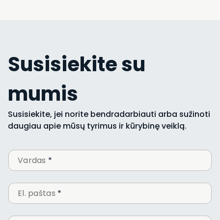
Susisiekite su
mumis
Susisiekite, jei norite bendradarbiauti arba sužinoti
daugiau apie mūsų tyrimus ir kūrybinę veiklą.
n
Vardas
*
u
m
e
El. paštas
*
r
i