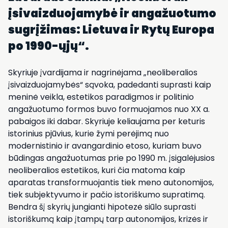
įsivaizduojamybė ir angažuotumo
sugrįžimas: Lietuva ir Rytų Europa
po 1990-ųjų“.
Skyriuje įvardijama ir nagrinėjama „neoliberalios
įsivaizduojamybės“ sąvoka, padedanti suprasti kaip
meninė veikla, estetikos paradigmos ir politinio
angažuotumo formos buvo formuojamos nuo XX a.
pabaigos iki dabar. Skyriuje keliaujama per keturis
istorinius pjūvius, kurie žymi perėjimą nuo
modernistinio ir avangardinio etoso, kuriam buvo
būdingas angažuotumas prie po 1990 m. įsigalėjusios
neoliberalios estetikos, kuri čia matoma kaip
aparatas transformuojantis tiek meno autonomijos,
tiek subjektyvumo ir pačio istoriškumo supratimą.
Bendra šį skyrių jungianti hipotezė siūlo suprasti
istoriškumą kaip įtampų tarp autonomijos, krizės ir