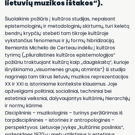
lietuvių muzikos ištakos“)
.
Šiuolaikinis požiūris į kultūros studijas, nepaisant
epistemologinių ir metodologinių skirtumų, turi keletą
bendrų krypčių: stebėti tam tikroje kultūroje
vykstančius fenomenus ir jų formų hibridizaciją.
Remiantis Michelio de Certeau indėliu į kultūros
tyrimą („pliuralistinės kultūros epistemologijos“
požiūriu traktuojant kultūrą kaip „daugiskaitą“, kurioje
išryškinama „visuomenės grupių atmintis“) ši studija
nagrinėja tam tikrus lietuvių muzikos reprezentacijos
XX ir XXI a. istoriniame kontekste klausimus. Joje
apžvelgiami politiniai, socialiniai, techniniai bei
estetiniai veiksniai, dalyvaujantys kultūrinių hierarchijų
ir normų kūrime.
Disciplininis – muzikologinis – turinys peržiūrimas iš
tarpdisciplininės – istorinės ir antropologinės –
perspektyvos. Lietuvoje įvykęs „kultūrinis poslinkis“,
paženklinęs 1970-ų metų stilistinius ir estetinius