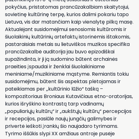
pokyčius, pristatomas prancūzakalbiam skaitytojui,
sovietinę kultūrinę terpę, kurios dalimi pokariu tapo
Lietuva, vis dar matančiam kaip vienalytę pilką masę.
Aktualėjant susidomėjimui senosiomis kultūromis ir
šiuolaikinių kultūrinių artefaktų istorinėmis ištakomis,
pastaraisiais metais su lietuviškos muzikos specifika
prancūzakalbė auditorija jau buvo epizodiškai
supažindinta, ir ji ją sudomino būtent archainės
praeities įspaudai ir ženklai šiuolaikiniame
meniniame/muzikiniame mąstyme. Remiantis tokiu
susidomėjimu, būtent šis aspektas plėtojamas ir
pateikiamas per „kultūrinio lūžio“ tašką –
kompozitoriaus Broniaus Kutavičiaus etno-oratorijas,
kurios išryškino kontrastą tarp vadinamų
„populiariųjų kultūrų“ ir „aukštųjų kultūrų“ percepcijos
ir recepcijos, pasiūlė naujų jungčių galimybes ir
privertė ieškoti įrankių šio naujadaro tyrimams.
Tyrimo iššūkis slypi XX amžiaus antroje pusėje