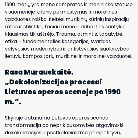
1990 metų, yra meno sampratos ir menininko statuso
visuomenėje kritinis permąstymas ir moralinės
vaizduotės raiška. Keitėsi muzikinių kūrinių inspiracijų
ratas ir stilistika, tačiau meno ir dabarties santykio
klausimas tik aštrėjo. Trauma, atmintis, tapatybė,
etika – fundamentalios kategorijos, svarbios
vėlyvosios modernybės ir ankstyvosios šiuolaikybės
lietuvių kompozitorių muzikinei ir moralinei vaizduotei.
Rasa Murauskaitė.
„Dekolonizacijos procesai
Lietuvos operos scenoje po 1990
m.“.
Skyriuje aptariama Lietuvos operos scenos
transformacija po nepriklausomybės atgavimo iš
dekolonizacijos ir postkolonializmo perspektyvų,