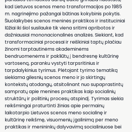
kad Lietuvos scenos meno transformacijos po 1985
m. nagrinėjimo pažangai būtinas kokybinis pokytis.
Šiuolaikybės scenos meninės praktikos ir instituciniai
lūžiai iki šiol susilaukė tik viena sritimi apribotos ir
dažniausiai mononacionalinės analizės. Siekiant, kad
transformaciniai procesai ir reiškiniai taptų plačiau
žinomi tarptautinėms akademinėms
bendruomenėms ir pakliūtų į bendresnę kultūrinę
vartoseną, paranku vystyti tarpsritinius ir
tarpdalykinius tyrimus. Plėtojant tyrimo tematiką
siekiama gilesnių scenos meno ir jo skirtingų
kontekstų atodangų, atsitolinant nuo supaprastintų
sampratų apie menines praktikas kaip socialinių
struktūrų ir politinių procesų atspindį. Tyrimas siekia
reikšmingai praturtinti žinias apie permainų
laikotarpio Lietuvos scenos meno socialinę ir
kultūrinę reikšmę, visuomenių įgalinimą per meno
praktikas ir menininkų dalyvavimą socialiniuose bei