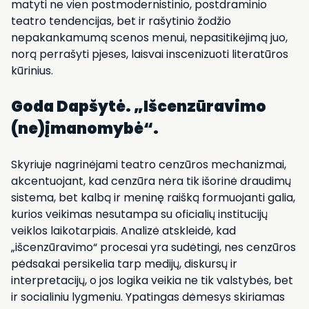
matyti ne vien postmodernistinio, postdraminio
teatro tendencijas, bet ir rašytinio žodžio
nepakankamumą scenos menui, nepasitikėjimą juo,
norą perrašyti pjeses, laisvai inscenizuoti literatūros
kūrinius.
Goda Dapšytė. „Išcenzūravimo
(ne)įmanomybė
“
.
Skyriuje nagrinėjami teatro cenzūros mechanizmai,
akcentuojant, kad cenzūra nėra tik išorinė draudimų
sistema, bet kalbą ir meninę raišką formuojanti galia,
kurios veikimas nesutampa su oficialių institucijų
veiklos laikotarpiais. Analizė atskleidė, kad
„išcenzūravimo“ procesai yra sudėtingi, nes cenzūros
pėdsakai persikelia tarp medijų, diskursų ir
interpretacijų, o jos logika veikia ne tik valstybės, bet
ir socialiniu lygmeniu. Ypatingas dėmesys skiriamas