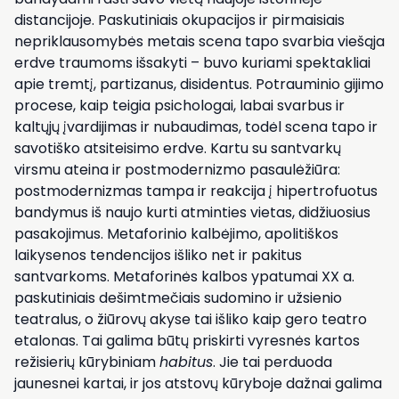
distancijoje. Paskutiniais okupacijos ir pirmaisiais
nepriklausomybės metais scena tapo svarbia viešąja
erdve traumoms išsakyti – buvo kuriami spektakliai
apie tremtį, partizanus, disidentus. Potrauminio gijimo
procese, kaip teigia psichologai, labai svarbus ir
kaltųjų įvardijimas ir nubaudimas, todėl scena tapo ir
savotiško atsiteisimo erdve. Kartu su santvarkų
virsmu ateina ir postmodernizmo pasaulėžiūra:
postmodernizmas tampa ir reakcija į hipertrofuotus
bandymus iš naujo kurti atminties vietas, didžiuosius
pasakojimus. Metaforinio kalbėjimo, apolitiškos
laikysenos tendencijos išliko net ir pakitus
santvarkoms. Metaforinės kalbos ypatumai XX a.
paskutiniais dešimtmečiais sudomino ir užsienio
teatralus, o žiūrovų akyse tai išliko kaip gero teatro
etalonas. Tai galima būtų priskirti vyresnės kartos
režisierių kūrybiniam
habitus
. Jie tai perduoda
jaunesnei kartai, ir jos atstovų kūryboje dažnai galima