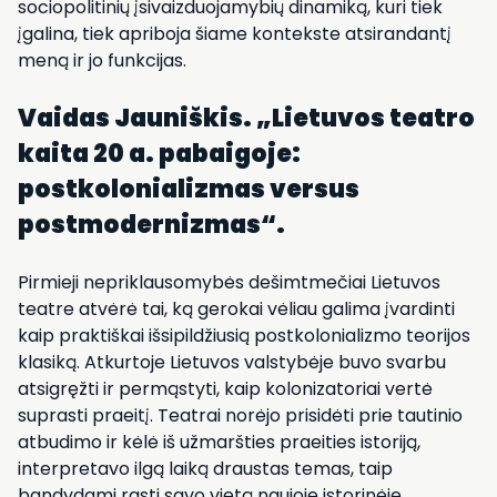
sociopolitinių įsivaizduojamybių dinamiką, kuri tiek
įgalina, tiek apriboja šiame kontekste atsirandantį
meną ir jo funkcijas.
Vaidas Jauniškis. „Lietuvos teatro
kaita 20 a. pabaigoje:
postkolonializmas versus
postmodernizmas“.
Pirmieji nepriklausomybės dešimtmečiai Lietuvos
teatre atvėrė tai, ką gerokai vėliau galima įvardinti
kaip praktiškai išsipildžiusią postkolonializmo teorijos
klasiką. Atkurtoje Lietuvos valstybėje buvo svarbu
atsigręžti ir permąstyti, kaip kolonizatoriai vertė
suprasti praeitį. Teatrai norėjo prisidėti prie tautinio
atbudimo ir kėlė iš užmaršties praeities istoriją,
interpretavo ilgą laiką draustas temas, taip
bandydami rasti savo vietą naujoje istorinėje