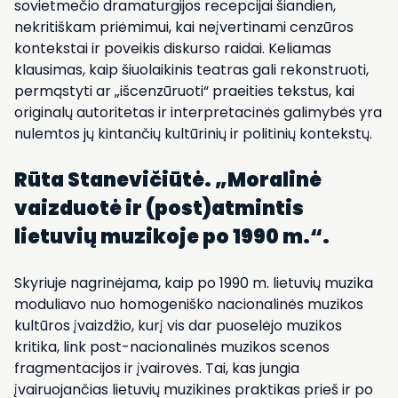
sovietmečio dramaturgijos recepcijai šiandien,
nekritiškam priėmimui, kai neįvertinami cenzūros
kontekstai ir poveikis diskurso raidai. Keliamas
klausimas, kaip šiuolaikinis teatras gali rekonstruoti,
permąstyti ar „išcenzūruoti“ praeities tekstus, kai
originalų autoritetas ir interpretacinės galimybės yra
nulemtos jų kintančių kultūrinių ir politinių kontekstų.
Rūta Stanevičiūtė.
„
Moralinė
vaizduotė ir (post)atmintis
lietuvių muzikoje po 1990 m.“.
Skyriuje nagrinėjama, kaip po 1990 m. lietuvių muzika
moduliavo nuo homogeniško nacionalinės muzikos
kultūros įvaizdžio, kurį vis dar puoselėjo muzikos
kritika, link post-nacionalinės muzikos scenos
fragmentacijos ir įvairovės. Tai, kas jungia
įvairuojančias lietuvių muzikines praktikas prieš ir po