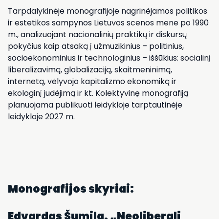
Tarpdalykinėje monografijoje nagrinėjamos politikos
ir estetikos sampynos Lietuvos scenos mene po 1990
m., analizuojant nacionalinių praktikų ir diskursų
pokyčius kaip atsaką į užmuzikinius – politinius,
socioekonominius ir technologinius – iššūkius: socialinį
liberalizavimą, globalizaciją, skaitmeninimą,
internetą, vėlyvojo kapitalizmo ekonomiką ir
ekologinį judėjimą ir kt. Kolektyvinę monografiją
planuojama publikuoti leidykloje tarptautinėje
leidykloje 2027 m.
Monografijos skyriai:
Edvardas Šumila. „Neoliberali