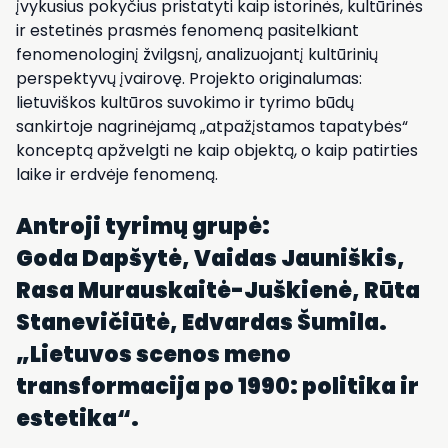
įvykusius pokyčius pristatyti kaip istorinės, kultūrinės
ir estetinės prasmės fenomeną pasitelkiant
fenomenologinį žvilgsnį, analizuojantį kultūrinių
perspektyvų įvairovę. Projekto originalumas:
lietuviškos kultūros suvokimo ir tyrimo būdų
sankirtoje nagrinėjamą „atpažįstamos tapatybės“
konceptą apžvelgti ne kaip objektą, o kaip patirties
laike ir erdvėje fenomeną.
Antroji tyrimų grupė:
Goda Dapšytė, Vaidas Jauniškis,
Rasa Murauskaitė-Juškienė, Rūta
Stanevičiūtė, Edvardas Šumila.
„
Lietuvos scenos meno
transformacija po 1990: politika ir
estetika“.