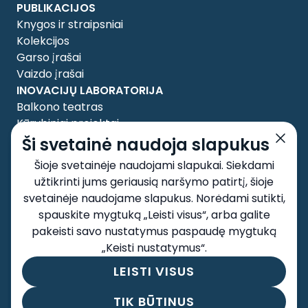
PUBLIKACIJOS
Knygos ir straipsniai
Kolekcijos
Garso įrašai
Vaizdo įrašai
INOVACIJŲ LABORATORIJA
Balkono teatras
Kūrybiniai projektai
APIE MUS
Ši svetainė naudoja slapukus
Tyrėjai
Šioje svetainėje naudojami slapukai. Siekdami
Taryba
užtikrinti jums geriausią naršymo patirtį, šioje
Kontaktai
svetainėje naudojame slapukus. Norėdami sutikti,
SOCIALINIAI TINKLAI
spauskite mygtuką „Leisti visus“, arba galite
pakeisti savo nustatymus paspaudę mygtuką
„Keisti nustatymus“.
LEISTI VISUS
Taisyklės ir sąlygos
Privatumo politika
TIK BŪTINUS
Autorių teisės 2026 © Excellence Project. Visos