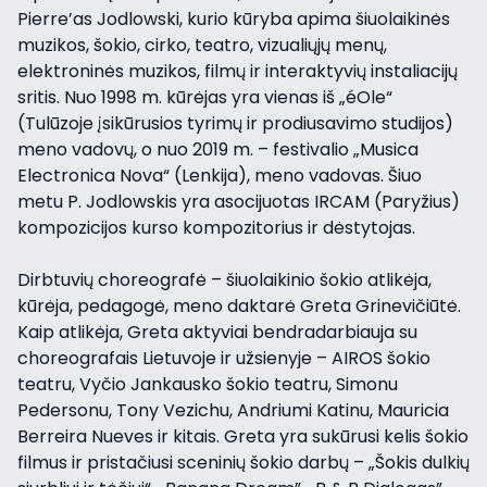
Pierre’as Jodlowski, kurio kūryba apima šiuolaikinės
muzikos, šokio, cirko, teatro, vizualiųjų menų,
elektroninės muzikos, filmų ir interaktyvių instaliacijų
sritis. Nuo 1998 m. kūrėjas yra vienas iš „éOle“
(Tulūzoje įsikūrusios tyrimų ir prodiusavimo studijos)
meno vadovų, o nuo 2019 m. – festivalio „Musica
Electronica Nova“ (Lenkija), meno vadovas. Šiuo
metu P. Jodlowskis yra asocijuotas IRCAM (Paryžius)
kompozicijos kurso kompozitorius ir dėstytojas.
Dirbtuvių choreografė – šiuolaikinio šokio atlikėja,
kūrėja, pedagogė, meno daktarė Greta Grinevičiūtė.
Kaip atlikėja, Greta aktyviai bendradarbiauja su
choreografais Lietuvoje ir užsienyje – AIROS šokio
teatru, Vyčio Jankausko šokio teatru, Simonu
Pedersonu, Tony Vezichu, Andriumi Katinu, Mauricia
Berreira Nueves ir kitais. Greta yra sukūrusi kelis šokio
filmus ir pristačiusi sceninių šokio darbų – „Šokis dulkių