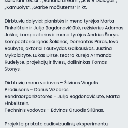
siurbliui ir tėčiui“, „Banana Dream”, „B & B Dialogas”,
„Kamuolys“, „Garbė močiutėms“ ir kt.
Dirbtuvių dalyviai: pianistės ir meno tyrėjos Marta
Finkelštein ir Julija Bagdonavičiūtė, režisierius Adomas
Juška, kompozitorius ir meno tyrėjas Andrius Šiurys,
kompozitoriai Ignas Šoliūnas, Domantas Pūras, Ieva
Raubytė, aktoriai Tautvydas Galkauskas, Justina
Mykolaitytė, Lukas Dirsė, teatro kūrėja Armanda
Rudelytė, projekcijų ir šviesų dailininkas Tomas
Stonys.
Dirbtuvių meno vadovas – Žilvinas Vingelis.
Prodiuseris – Darius Vizbaras.
Bendraorganizatorės – Julija Bagdonavičiūtė, Marta
Finkelštein.
Techninis vadovas – Edvinas Gruodis Siliūnas.
Projektą pristato audiovizualinių eksperimentų