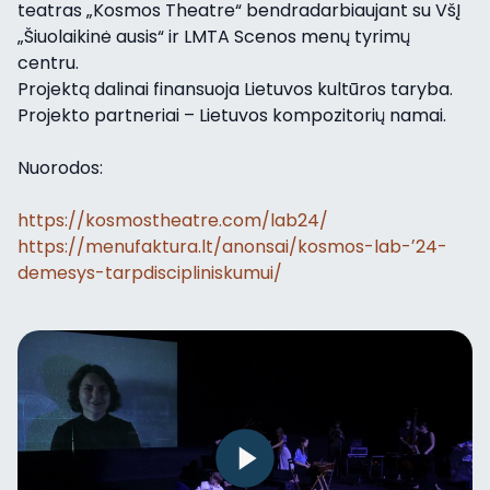
teatras „Kosmos Theatre“ bendradarbiaujant su VšĮ
„Šiuolaikinė ausis“ ir LMTA Scenos menų tyrimų
centru.
Projektą dalinai finansuoja Lietuvos kultūros taryba.
Projekto partneriai – Lietuvos kompozitorių namai.
Nuorodos:
https://kosmostheatre.com/lab24/
https://menufaktura.lt/anonsai/kosmos-lab-ʼ24-
demesys-tarpdiscipliniskumui/