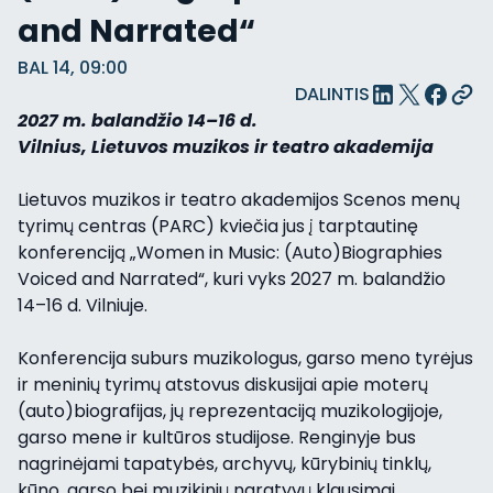
and Narrated“
BAL 14, 09:00
DALINTIS
2027 m. balandžio 14–16 d.
Vilnius, Lietuvos muzikos ir teatro akademija
Lietuvos muzikos ir teatro akademijos Scenos menų
tyrimų centras (PARC) kviečia jus į tarptautinę
konferenciją „Women in Music: (Auto)Biographies
Voiced and Narrated“, kuri vyks 2027 m. balandžio
14–16 d. Vilniuje.
Konferencija suburs muzikologus, garso meno tyrėjus
ir meninių tyrimų atstovus diskusijai apie moterų
(auto)biografijas, jų reprezentaciją muzikologijoje,
garso mene ir kultūros studijose. Renginyje bus
nagrinėjami tapatybės, archyvų, kūrybinių tinklų,
kūno, garso bei muzikinių naratyvų klausimai,