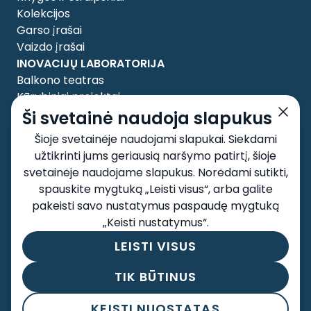
Kolekcijos
Garso įrašai
Vaizdo įrašai
INOVACIJŲ LABORATORIJA
Balkono teatras
Kūrybiniai projektai
APIE MUS
Ši svetainė naudoja slapukus
Tyrėjai
Šioje svetainėje naudojami slapukai. Siekdami
Taryba
užtikrinti jums geriausią naršymo patirtį, šioje
Kontaktai
svetainėje naudojame slapukus. Norėdami sutikti,
SOCIALINIAI TINKLAI
spauskite mygtuką „Leisti visus“, arba galite
pakeisti savo nustatymus paspaudę mygtuką
„Keisti nustatymus“.
LEISTI VISUS
Taisyklės ir sąlygos
Privatumo politika
TIK BŪTINUS
Autorių teisės 2026 © Excellence Project. Visos
teisės saugomos.
KEISTI NUOSTATAS