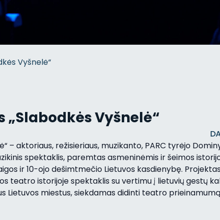
dkės Vyšnelė“
s „Slabodkės Vyšnelė“
DA
“ – aktoriaus, režisieriaus, muzikanto, PARC tyrėjo Domin
zikinis spektaklis, paremtas asmeninėmis ir šeimos istorij
os ir 10-ojo dešimtmečio Lietuvos kasdienybę. Projektas i
s teatro istorijoje spektaklis su vertimu į lietuvių gestų ka
ius Lietuvos miestus, siekdamas didinti teatro prieinamumą