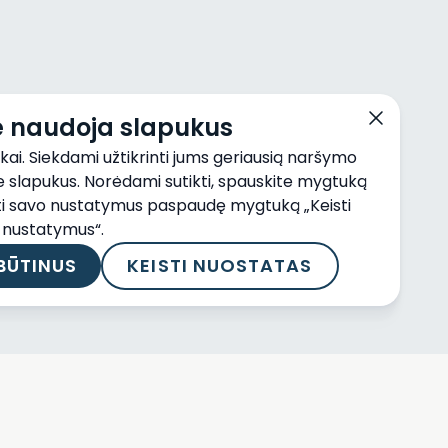
nė naudoja slapukus
kai. Siekdami užtikrinti jums geriausią naršymo
me slapukus. Norėdami sutikti, spauskite mygtuką
eisti savo nustatymus paspaudę mygtuką „Keisti
nustatymus“.
 BŪTINUS
KEISTI NUOSTATAS