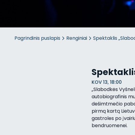
Pagrindinis puslapis
Renginiai
Spektaklis „Slabo
Spektakli
KOV 13, 18:00
„Slabodkės Vyšnelė
autobiografinis mu
dešimtmečio pabaig
pirmą kartą Lietuvo
gastroles po įvair
bendruomenei.