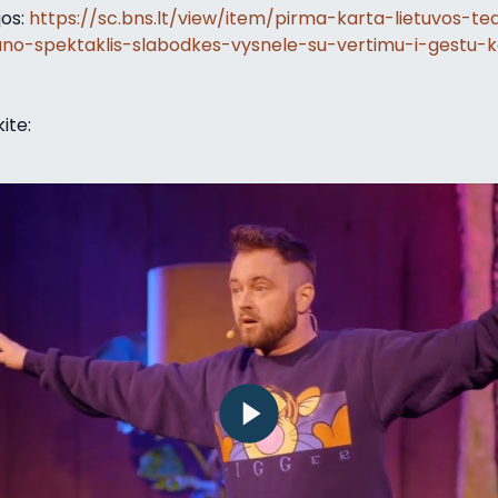
jos:
https://sc.bns.lt/view/item/pirma-karta-lietuvos-teat
no-spektaklis-slabodkes-vysnele-su-vertimu-i-gestu-k
ite: