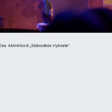
ės. Akimirka iš „Slabodkės Vyšnelė“.