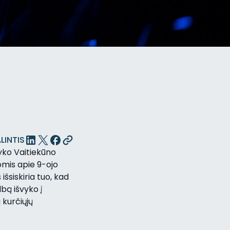
LINTIS
yko Vaitiekūno
omis apie 9-ojo
šsiskiria tuo, kad
lbą išvyko į
 kurčiųjų