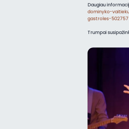
Daugiau informaci
dominyko-vaitieku
gastroles-502757
Trumpai susipažink