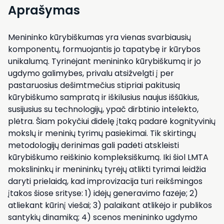
Aprašymas
Menininko kūrybiškumas yra vienas svarbiausių
komponentų, formuojantis jo tapatybę ir kūrybos
unikalumą. Tyrinėjant menininko kūrybiškumą ir jo
ugdymo galimybes, privalu atsižvelgti į per
pastaruosius dešimtmečius stipriai pakitusią
kūrybiškumo sampratą ir iškilusius naujus iššūkius,
susijusius su technologijų, ypač dirbtinio intelekto,
plėtra. Šiam pokyčiui didelę įtaką padarė kognityvinių
mokslų ir meninių tyrimų pasiekimai. Tik skirtingų
metodologijų derinimas gali padėti atskleisti
kūrybiškumo reiškinio kompleksiškumą. Iki šiol LMTA
mokslininkų ir menininkų tyrėjų atlikti tyrimai leidžia
daryti prielaidą, kad improvizacija turi reikšmingos
įtakos šiose srityse: 1) idėjų generavimo fazėje; 2)
atliekant kūrinį viešai; 3) palaikant atlikėjo ir publikos
santykių dinamiką; 4) scenos menininko ugdymo