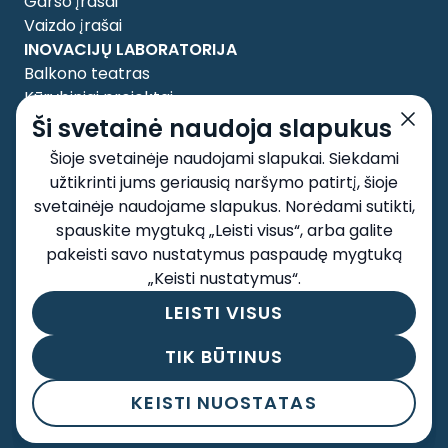
Garso įrašai
Vaizdo įrašai
INOVACIJŲ LABORATORIJA
Balkono teatras
Kūrybiniai projektai
APIE MUS
Ši svetainė naudoja slapukus
Tyrėjai
Šioje svetainėje naudojami slapukai. Siekdami
Taryba
užtikrinti jums geriausią naršymo patirtį, šioje
Kontaktai
svetainėje naudojame slapukus. Norėdami sutikti,
SOCIALINIAI TINKLAI
spauskite mygtuką „Leisti visus“, arba galite
pakeisti savo nustatymus paspaudę mygtuką
„Keisti nustatymus“.
LEISTI VISUS
Taisyklės ir sąlygos
Privatumo politika
TIK BŪTINUS
Autorių teisės 2026 © Excellence Project. Visos
teisės saugomos.
KEISTI NUOSTATAS