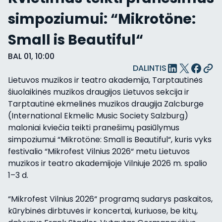
simpoziumui: “Mikrotöne:
Small is Beautiful“
BAL 01, 10:00
DALINTIS
Lietuvos muzikos ir teatro akademija, Tarptautinės
šiuolaikinės muzikos draugijos Lietuvos sekcija ir
Tarptautinė ekmelinės muzikos draugija Zalcburge
(International Ekmelic Music Society Salzburg)
maloniai kviečia teikti pranešimų pasiūlymus
simpoziumui “Mikrotöne: Small is Beautiful“, kuris vyks
festivalio “Mikrofest Vilnius 2026“ metu Lietuvos
muzikos ir teatro akademijoje Vilniuje 2026 m. spalio
1–3 d.
“Mikrofest Vilnius 2026“ programą sudarys paskaitos,
kūrybinės dirbtuvės ir koncertai, kuriuose, be kitų,