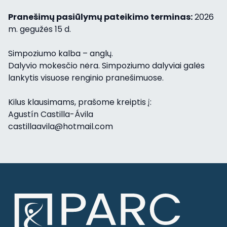
Pranešimų pasiūlymų pateikimo terminas:
2026
m. gegužės 15 d.
Simpoziumo kalba – anglų.
Dalyvio mokesčio nėra. Simpoziumo dalyviai galės
lankytis visuose renginio pranešimuose.
Kilus klausimams, prašome kreiptis į:
Agustín Castilla-Ávila
castillaavila@hotmail.com