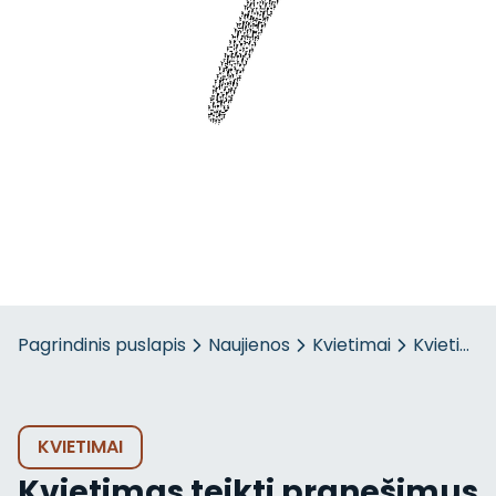
Pagrindinis puslapis
Naujienos
Kvietimai
Kvietimas
KVIETIMAI
Kvietimas teikti pranešimus