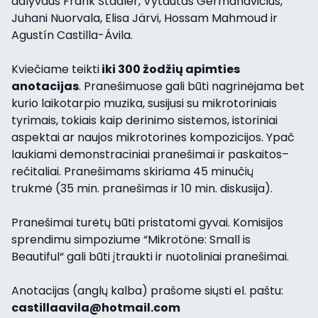
dalyvaus Frank Stadler, Vytautas Germanavičius,
Juhani Nuorvala, Elisa Järvi, Hossam Mahmoud ir
Agustín Castilla-Ávila.
Kviečiame teikti
iki 300 žodžių apimties
anotacijas
. Pranešimuose gali būti nagrinėjama bet
kurio laikotarpio muzika, susijusi su mikrotoriniais
tyrimais, tokiais kaip derinimo sistemos, istoriniai
aspektai ar naujos mikrotorinės kompozicijos. Ypač
laukiami demonstraciniai pranešimai ir paskaitos–
rečitaliai. Pranešimams skiriama 45 minučių
trukmė (35 min. pranešimas ir 10 min. diskusija).
Pranešimai turėtų būti pristatomi gyvai. Komisijos
sprendimu simpoziume “Mikrotöne: Small is
Beautiful“ gali būti įtraukti ir nuotoliniai pranešimai.
Anotacijas (anglų kalba) prašome siųsti el. paštu:
castillaavila@hotmail.com