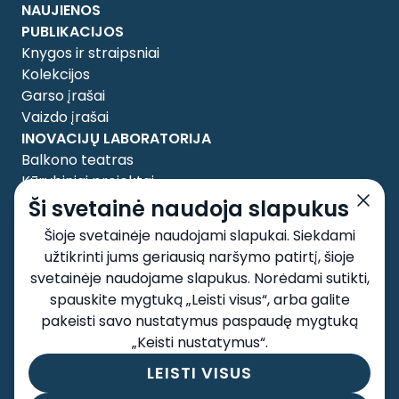
NAUJIENOS
PUBLIKACIJOS
Knygos ir straipsniai
Kolekcijos
Garso įrašai
Vaizdo įrašai
INOVACIJŲ LABORATORIJA
Balkono teatras
Kūrybiniai projektai
APIE MUS
Ši svetainė naudoja slapukus
Tyrėjai
Šioje svetainėje naudojami slapukai. Siekdami
Taryba
užtikrinti jums geriausią naršymo patirtį, šioje
Kontaktai
svetainėje naudojame slapukus. Norėdami sutikti,
SOCIALINIAI TINKLAI
spauskite mygtuką „Leisti visus“, arba galite
pakeisti savo nustatymus paspaudę mygtuką
„Keisti nustatymus“.
LEISTI VISUS
Taisyklės ir sąlygos
Privatumo politika