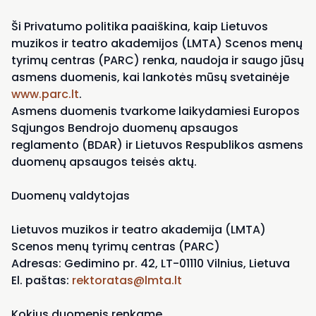
Ši Privatumo politika paaiškina, kaip Lietuvos
muzikos ir teatro akademijos (LMTA) Scenos menų
tyrimų centras (PARC) renka, naudoja ir saugo jūsų
asmens duomenis, kai lankotės mūsų svetainėje
www.parc.lt
.
Asmens duomenis tvarkome laikydamiesi Europos
Sąjungos Bendrojo duomenų apsaugos
reglamento (BDAR) ir Lietuvos Respublikos asmens
duomenų apsaugos teisės aktų.
Duomenų valdytojas
Lietuvos muzikos ir teatro akademija (LMTA)
Scenos menų tyrimų centras (PARC)
Adresas: Gedimino pr. 42, LT-01110 Vilnius, Lietuva
El. paštas:
rektoratas@lmta.lt
Kokius duomenis renkame