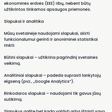
ekonominės erdvės (EEE) ribų, nebent būtų
užtikrintos tinkamos apsaugos priemonės.
Slapukai ir analitika
Mūsų svetainėje naudojami slapukai, skirti
funkcionalumui gerinti ir anoniminei statistikai
rinkti:
Būtini slapukai – užtikrina pagrindinį svetainės
veikimą.
Analitiniai slapukai – padeda suprasti lankytojų
elgseną (pvz., „Google Analytics“).
Rinkodaros slapukai – naudojami tik gavus jūsų
sutikimą.
Slapukus galite bet kada valdyti arba ištrinti savo