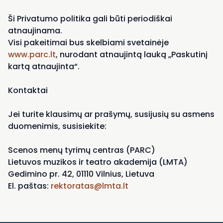
Ši Privatumo politika gali būti periodiškai
atnaujinama.
Visi pakeitimai bus skelbiami svetainėje
www.parc.lt
, nurodant atnaujintą lauką „Paskutinį
kartą atnaujinta“.
Kontaktai
Jei turite klausimų ar prašymų, susijusių su asmens
duomenimis, susisiekite:
Scenos menų tyrimų centras (PARC)
Lietuvos muzikos ir teatro akademija (LMTA)
Gedimino pr. 42, 01110 Vilnius, Lietuva
El. paštas:
rektoratas@lmta.lt