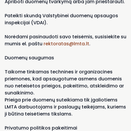
Apriboti duomenų tvarkymą arba jam prieštarauti.
Pateikti skundą Valstybinei duomenų apsaugos
inspekcijai (VDAI).
Norėdami pasinaudoti savo teisėmis, susisiekite su
mumis el. paštu
rektoratas@lmta.lt
.
Duomenų saugumas
Taikome tinkamas technines ir organizacines
priemones, kad apsaugotume asmens duomenis
nuo neteisėtos prieigos, pakeitimo, atskleidimo ar
sunaikinimo.
Prieiga prie duomenų suteikiama tik įgaliotiems
LMTA darbuotojams ir paslaugų teikėjams, kuriems
ji būtina teisėtiems tikslams.
Privatumo politikos pakeitimai